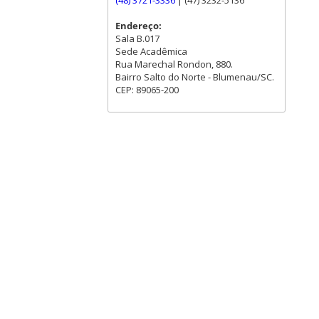
(48) 3721-3336
| (47) 3232-5136
Endereço:
Sala B.017
Sede Acadêmica
Rua Marechal Rondon, 880.
Bairro Salto do Norte - Blumenau/SC.
CEP: 89065-200