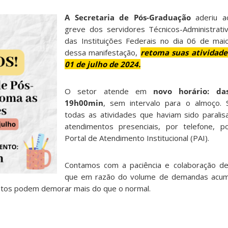
A Secretaria de Pós-Graduação
aderiu a
greve dos servidores Técnicos-Administrat
das Instituições Federais no dia 06 de mai
dessa manifestação,
retoma suas atividades
01 de julho de 2024.
O setor atende em
novo horário: d
19h00min
, sem intervalo para o almoço.
todas as atividades que haviam sido paralisa
atendimentos presenciais, por telefone, p
Portal de Atendimento Institucional (PAI).
Contamos com a paciência e colaboração d
que em razão do volume de demandas acum
atos podem demorar mais do que o normal.