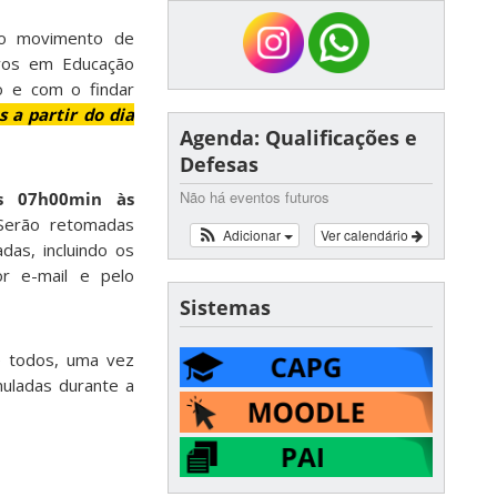
o movimento de
ivos em Educação
o e com o findar
 a partir do dia
Agenda: Qualificações e
Defesas
Não há eventos futuros
as 07h00min às
 Serão retomadas
Adicionar
Ver calendário
das, incluindo os
or e-mail e pelo
Sistemas
e todos, uma vez
uladas durante a