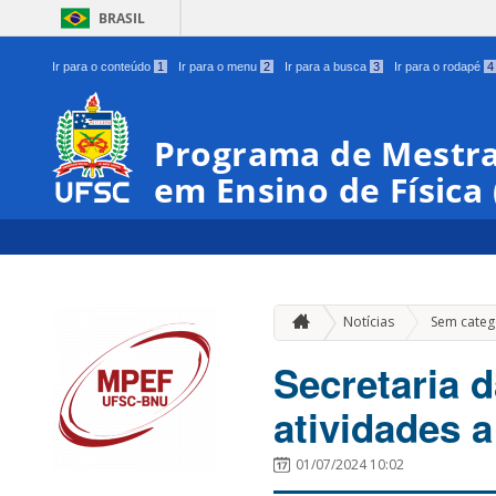
BRASIL
Ir para o conteúdo
1
Ir para o menu
2
Ir para a busca
3
Ir para o rodapé
4
Programa de Mestra
em Ensino de Física
Notícias
Sem categ
Secretaria 
atividades a
01/07/2024 10:02