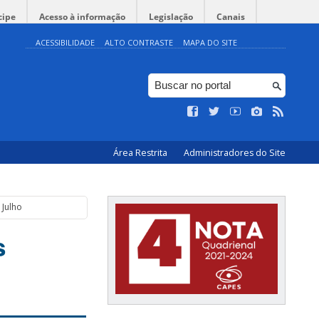
cipe
Acesso à informação
Legislação
Canais
ACESSIBILIDADE
ALTO CONTRASTE
MAPA DO SITE
Área Restrita
Administradores do Site
 Julho
s