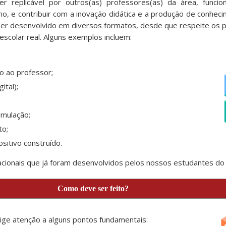
er replicável por outros(as) professores(as) da área, func
o, e contribuir com a inovação didática e a produção de conheci
ser desenvolvido em diversos formatos, desde que respeite os pr
escolar real. Alguns exemplos incluem:
o ao professor;
ital);
imulação;
to;
sitivo construído.
cionais que já foram desenvolvidos pelos nossos estudantes do
Como deve ser feito?
ge atenção a alguns pontos fundamentais: