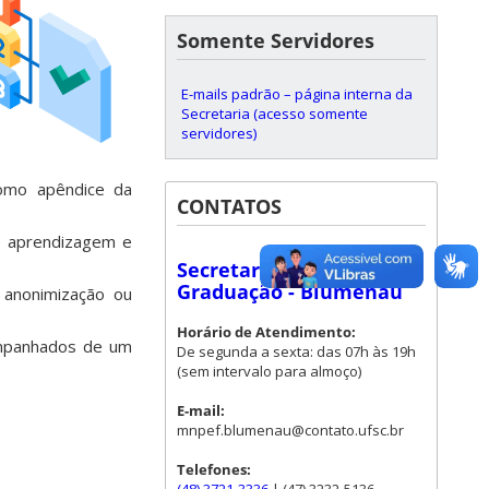
Somente Servidores
E-mails padrão – página interna da
Secretaria (acesso somente
servidores)
omo apêndice da
CONTATOS
e aprendizagem e
Secretaria de Pós-
Graduação - Blumenau
 anonimização ou
Horário de Atendimento:
ompanhados de um
De segunda a sexta: das 07h às 19h
(sem intervalo para almoço)
E-mail:
mnpef.blumenau@contato.ufsc.br
Telefones: