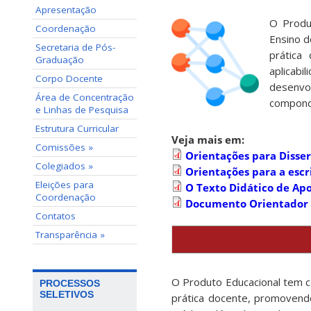
Apresentação
O Produ
Coordenação
Ensino d
Secretaria de Pós-
prática
Graduação
aplicab
Corpo Docente
desenvo
Área de Concentração
compondo
e Linhas de Pesquisa
Estrutura Curricular
Veja mais em:
Comissões »
Orientações para Disse
Colegiados »
Orientações para a escr
Eleições para
O Texto Didático de Ap
Coordenação
Documento Orientador d
Contatos
Transparência »
O Produto Educacional tem c
PROCESSOS
SELETIVOS
prática docente, promovendo