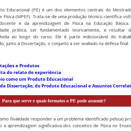
to Educacional (PE) é um dos elementos centrais do Mestrado
e Física (MPEF). Trata-se de uma produção técnico-científica vol
 docente e da aprendizagem de Física na Educação Básica
ilidade prática, ser fundamentado teoricamente, e resultar
lvida ao longo do curso. Ele é parte indissociável do trabal
, junto à Dissertação, o conjunto a ser avaliado na defesa final​.
rtações e Produtos
ita do relato de experiência
oio como um Produto Educacional
a Dissertação, do Produto Educacional e Assuntos Correla
Para que serve e quais formatos o PE pode assumir?
omo finalidade responder a um problema identificado pelo(a) pr
 a aprendizagem significativa dos conceitos de Física no Ensi