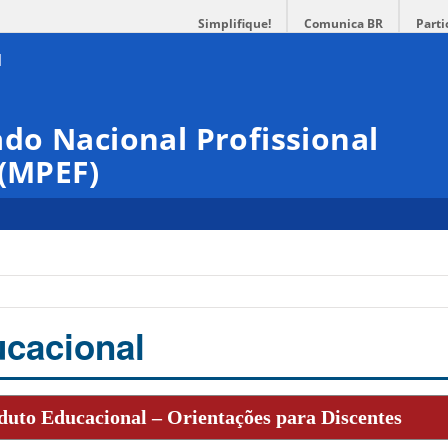
Simplifique!
Comunica BR
Parti
do Nacional Profissional
 (MPEF)
cacional
duto Educacional – Orientações para Discentes