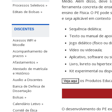
Médio. Além disso, deve s
Processos Seletivos »
ferramenta concreta de ensin
Editais de Bolsas »
ensino de Física. O PE pode 
e seja aplicável em contexto 
Sequência didática;
DISCENTES
Texto ou manual de apoi
Acessos WIFI e
Jogo didático (físico ou dig
Moodle
Vídeo ou videoaula;
Acompanhamento de
prazos »
Aplicativo, software ou s
Afastamentos »
Livro, livreto ou hipertex
Atestado de matrícula
Kit experimental ou dispo
e Histórico
Auxílio a Discentes
os Produtos Educa
Veja aqui
Banca de Defesa de
Dissertação
Bolsas »
Calendário Letivo »
O desenvolvimento do PE exi
Comitê de Ética