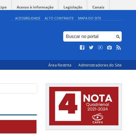
cipe
Acesso à informação
Legislação
Canais
ACESSIBILIDADE
ALTO CONTRASTE
MAPA DO SITE
Área Restrita
Administradores do Site