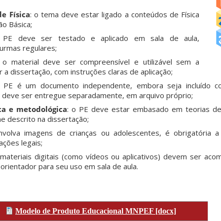
e Física
: o tema deve estar ligado a conteúdos de Física
ão Básica;
 PE deve ser testado e aplicado em sala de aula,
urmas regulares;
: o material deve ser compreensível e utilizável sem a
 a dissertação, com instruções claras de aplicação;
o PE é um documento independente, embora seja incluído c
 deve ser entregue separadamente, em arquivo próprio;
a e metodológica
: o PE deve estar embasado em teorias d
me descrito na dissertação;
nvolva imagens de crianças ou adolescentes, é obrigatória a
ções legais​;
materiais digitais (como vídeos ou aplicativos) devem ser ac
orientador para seu uso em sala de aula.
Modelo de Produto Educacional MNPEF [docx]