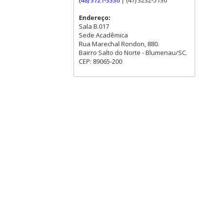
(48) 3721-3336
| (47) 3232-5136
Endereço:
Sala B.017
Sede Acadêmica
Rua Marechal Rondon, 880.
Bairro Salto do Norte - Blumenau/SC.
CEP: 89065-200