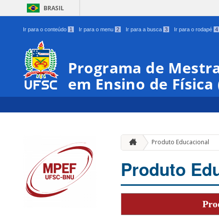
BRASIL
Ir para o conteúdo
1
Ir para o menu
2
Ir para a busca
3
Ir para o rodapé
4
Programa de Mestra
em Ensino de Física
Produto Educacional
Produto Edu
Pro