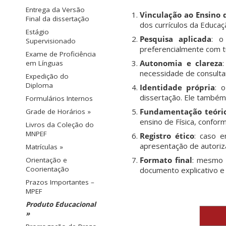
Entrega da Versão
Vinculação ao Ensino d
Final da dissertação
dos currículos da Educaç
Estágio
Pesquisa aplicada
: o
Supervisionado
preferencialmente com t
Exame de Proficiência
Autonomia e clareza
em Línguas
necessidade de consultar
Expedição do
Diploma
Identidade própria
: 
dissertação. Ele também
Formulários Internos
Fundamentação teóric
Grade de Horários »
ensino de Física, confor
Livros da Coleção do
MNPEF
Registro ético
: caso e
apresentação de autoriza
Matrículas »
Formato final
: mesmo 
Orientação e
Coorientação
documento explicativo e 
Prazos Importantes –
MPEF
Produto Educacional
»