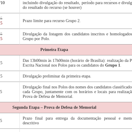
/10
incluindo divulgação do resultado, período para recursos e divul
do resultado do recurso (se houver)
25
Prazo limite para recurso Grupo 2.
25
25
Divulgação da listagem dos candidatos inscritos e homologado
25
Grupo por Polo.
Primeira Etapa
Das 13h00min às 17h00min (horário de Brasília): realização da 
25
Escrita Nacional nos Polos para os candidatos do
Grupo 1
.
25
Divulgação preliminar da primeira etapa.
Divulgação final nos Polos dos nomes dos candidatos classificad
25
cada Grupo, juntamente com os horários e locais para realizaç
Prova de Defesa de Memorial.
Segunda Etapa – Prova de Defesa de Memorial
Prazo final para entrega da documentação pessoal e memo
25
descritivo