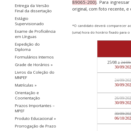
89065-200)
. Para ingressa
Entrega da Versão
original, com foto recente, 
Final da dissertação
Estágio
Supervisionado
*O candidato deverá comparecer ao 
Exame de Proficiência
(uma) hora do horário fixado para o i
em Línguas
Expedição do
Diploma
Formulários Internos
25/08 a
24/09
Grade de Horários »
30/09/20
Livros da Coleção do
MNPEF
24/09/20
Matrículas »
30/09/20
Orientação e
Coorientação
26/09/20
30/09/20
Prazos Importantes –
MPEF
30/09/20
Produto Educacional »
06/10/20
Prorrogação de Prazo