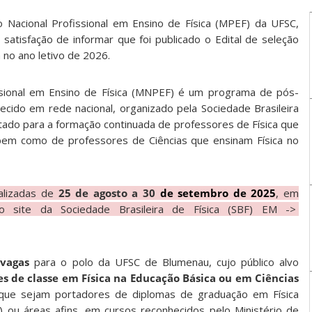
Nacional Profissional em Ensino de Física (MPEF) da UFSC,
atisfação de informar que foi publicado o Edital de seleção
 no ano letivo de 2026.
sional em Ensino de Física (MNPEF) é um programa de pós-
ecido em rede nacional, organizado pela Sociedade Brasileira
oltado para a formação continuada de professores de Física que
bem como de professores de Ciências que ensinam Física no
alizadas de
25 de agosto a 30
de setembro de 2025
, em
 site da Sociedade Brasileira de Física (SBF) EM ->
 vagas
para o polo da UFSC de Blumenau, cujo público alvo
es de classe em Física na Educação Básica ou em Ciências
 que sejam portadores de diplomas de graduação em Física
o) ou áreas afins, em cursos reconhecidos pelo Ministério de