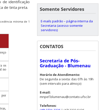
 de identificação
a de tinta preta.
Somente Servidores
E-mails padrão – página interna da
ecedência mínima de 1
Secretaria (acesso somente
servidores)
CONTATOS
reço
Secretaria de Pós-
Graduação - Blumenau
ra os
al no
Horário de Atendimento:
De segunda a sexta: das 07h às 19h
(sem intervalo para almoço)
E-mail:
s por
mnpef.blumenau@contato.ufsc.br
Telefones:
ivas,