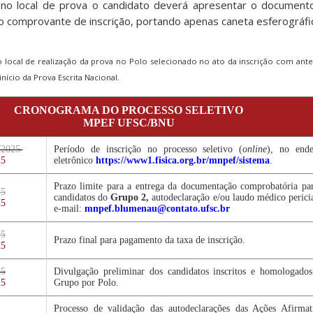
r no local de prova o candidato deverá apresentar o documento
e o comprovante de inscrição, portando apenas caneta esferográfic
local de realização da prova no Polo selecionado no ato da inscrição com ant
nício da Prova Escrita Nacional.
CRONOGRAMA DO PROCESSO SELETIVO
MPEF UFSC/BNU
/2025
Período de inscrição no processo seletivo (
online
), no ende
25
eletrônico
https://www1.fisica.org.br/mnpef/sistema
.
Prazo limite para a entrega da documentação comprobatória pa
25
candidatos do
Grupo 2,
autodeclaração e/ou laudo médico perici
25
e-mail:
mnpef.blumenau@contato.ufsc.br
25
Prazo final para pagamento da taxa de inscrição.
25
25
Divulgação preliminar dos candidatos inscritos e homologado
25
Grupo por Polo.
Processo de validação das autodeclarações das Ações Afirmat