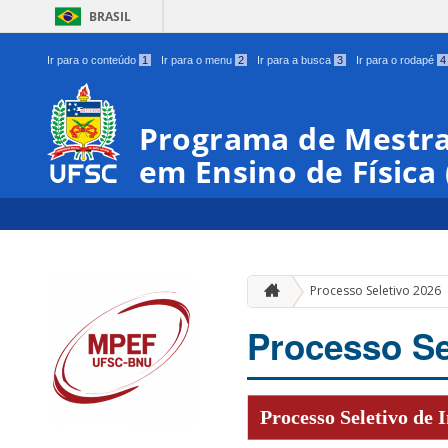
BRASIL
Ir para o conteúdo
1
Ir para o menu
2
Ir para a busca
3
Ir para o rodapé
4
Programa de Mestra
em Ensino de Física
Processo Seletivo 2026
Processo Se
Processo Seletivo de 