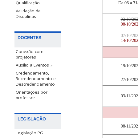
Qualificação
De 06 a 31
Validação de
Disciplinas
02/10/20
08/10/20
07/10/20
DOCENTES
14/10/20
Conexão com
projetores
Auxílio a Eventos »
19/10/20
Credenciamento,
Recredenciamento e
27/10/20
Descredenciamento
Orientações por
03/11/20
professor
LEGISLAÇÃO
08/11/20
Legislação PG