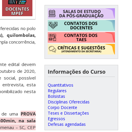
ferecidas no polo
), quilombolas,
pla concorrência,
ente edital devem
 outubro de 2020,
Informações do Curso
social, possível
entrevista, esta
Quantitativos
Regulares
onibilizado nesta
Bolsistas
Disciplinas Oferecidas
Corpo Docente
Teses e Dissertações
rá de uma
PROVA
Egressos
00min, na sala
Defesas agendadas
lumenau – SC, CEP