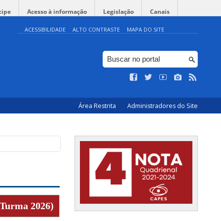
cipe
Acesso à informação
Legislação
Canais
ACESSIBILIDADE
ALTO CONTRASTE
MAPA DO SITE
Área Restrita
Administradores do Site
 (Turma 2026)