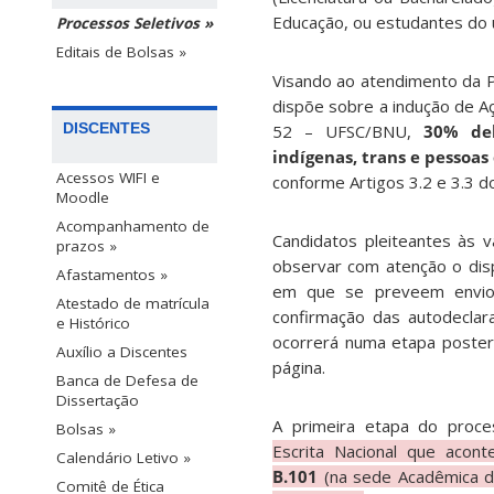
Educação, ou estudantes do 
Processos Seletivos »
Editais de Bolsas »
Visando ao atendimento da P
dispõe sobre a indução de Aç
DISCENTES
52 – UFSC/BNU,
30% del
indígenas, trans e pessoas
Acessos WIFI e
conforme Artigos 3.2 e 3.3 do
Moodle
Acompanhamento de
Candidatos pleiteantes às 
prazos »
observar com atenção o di
Afastamentos »
em que se preveem envio d
Atestado de matrícula
confirmação das autodeclar
e Histórico
ocorrerá numa etapa posteri
Auxílio a Discentes
página.
Banca de Defesa de
Dissertação
A primeira etapa do proce
Bolsas »
Escrita Nacional que acon
Calendário Letivo »
B.101
(na sede Acadêmica d
Comitê de Ética