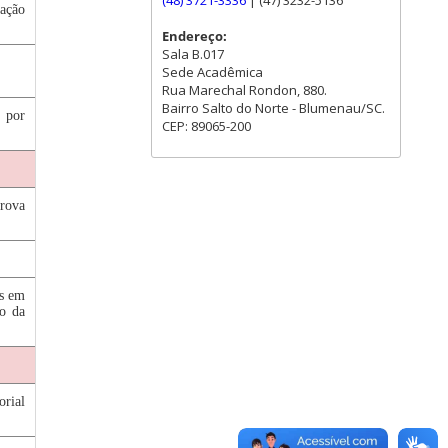
(48) 3721-3336
| (47) 3232-5136
gação
Endereço:
Sala B.017
Sede Acadêmica
Rua Marechal Rondon, 880.
Bairro Salto do Norte - Blumenau/SC.
s por
CEP: 89065-200
Prova
os em
ão da
rial