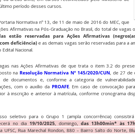
último período desses cursos.
ortaria Normativa nº 13, de 11 de maio de 2016 do MEC, que
ões Afirmativas na Pós-Graduação no Brasil, do total de vagas o
as estão reservadas para Ações Afirmativas (negros(as
 com deficiência)
e as demais vagas serão reservadas para a am
 Edital Nacional.
vagas nas Ações Afirmativas de que trata o item 3.2 do pres
sposto na
Resolução Normativa Nº 145/2020/CUN
, de 27 de
e documentos e, conforme a categoria de vulnerabilidade 
ações, com o auxílio da
PROAFE
. Em caso de convocação para 
or à inscrição e anterior à matrícula, conforme cronograma disp
sso seletivo para o Grupo 1 (ampla concorrência) consisti
tecerá no dia
19/10/2025
, domingo,
das 13h00min* às 17h
a UFSC, Rua Marechal Rondon, 880 – Bairro Salto do Norte, B