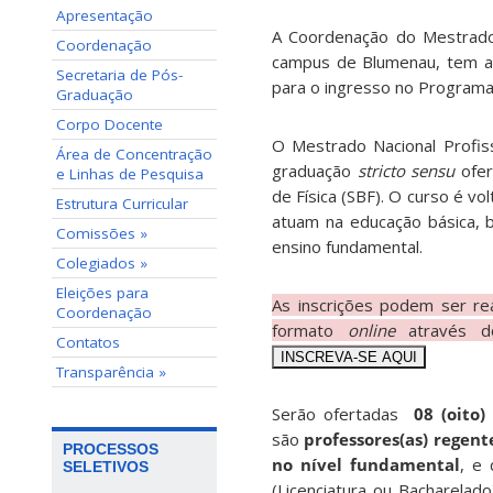
Apresentação
A Coordenação do Mestrado 
Coordenação
campus de Blumenau, tem a s
Secretaria de Pós-
para o ingresso no Programa
Graduação
Corpo Docente
O Mestrado Nacional Profis
Área de Concentração
graduação
stricto sensu
ofer
e Linhas de Pesquisa
de Física (SBF). O curso é v
Estrutura Curricular
atuam na educação básica, 
Comissões »
ensino fundamental.
Colegiados »
Eleições para
As inscrições podem ser re
Coordenação
formato
online
através do
Contatos
INSCREVA-SE AQUI
Transparência »
Serão ofertadas
08 (oito)
são
professores(as) regent
PROCESSOS
no nível fundamental
, e
SELETIVOS
(Licenciatura ou Bacharelad