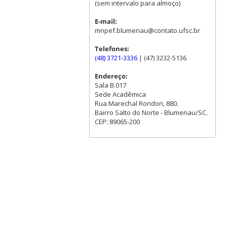
(sem intervalo para almoço)
E-mail:
mnpef.blumenau@contato.ufsc.br
Telefones:
(48) 3721-3336
| (47) 3232-5136
Endereço:
Sala B.017
Sede Acadêmica
Rua Marechal Rondon, 880.
Bairro Salto do Norte - Blumenau/SC.
CEP: 89065-200