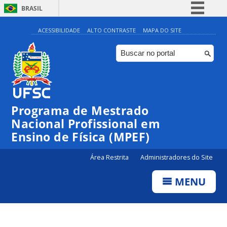
BRASIL
Simplifique!
ACESSIBILIDADE
ALTO CONTRASTE
MAPA DO SITE
Comunica BR
Participe
Acesso à informação
Legislação
Programa de Mestrado
Canais
Nacional Profissional em
Ensino de Física (MPEF)
Área Restrita
Administradores do Site
MENU