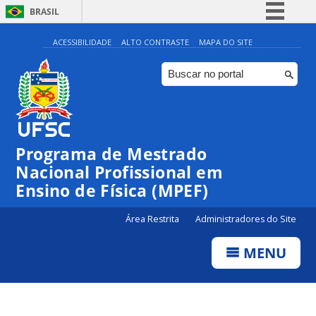
BRASIL
Simplifique!
ACESSIBILIDADE
ALTO CONTRASTE
MAPA DO SITE
Comunica BR
Participe
Acesso à informação
Legislação
Programa de Mestrado
Canais
Nacional Profissional em
Ensino de Física (MPEF)
Área Restrita
Administradores do Site
MENU