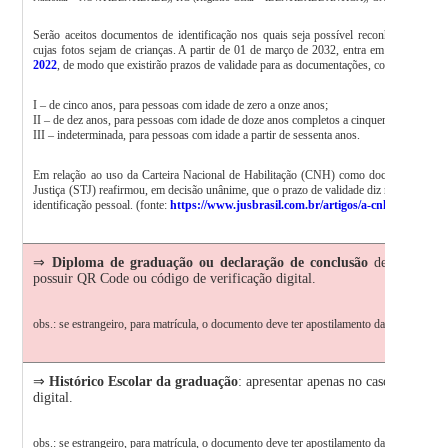
Serão aceitos documentos de identificação nos quais seja possível reconhecer o disc
cujas fotos sejam de crianças. A partir de 01 de março de 2032, entra em vigor o que
2022
, de modo que existirão prazos de validade para as documentações, conforme segue
I – de cinco anos, para pessoas com idade de zero a onze anos;
II – de dez anos, para pessoas com idade de doze anos completos a cinquenta e nove ano
III – indeterminada, para pessoas com idade a partir de sessenta anos.
Em relação ao uso da Carteira Nacional de Habilitação (CNH) como documento de ide
Justiça (STJ) reafirmou, em decisão unânime, que o prazo de validade diz respeito apen
identificação pessoal. (fonte:
https://www.jusbrasil.com.br/artigos/a-cnh-vencida-
⇒
Diploma de graduação
ou declaração de conclusão
de curso de 
possuir QR Code ou código de verificação digital.
obs.: se estrangeiro, para matrícula, o documento deve ter apostilamento da convenção d
⇒
Histórico Escolar da graduação
: apresentar apenas no caso de não p
digital.
obs.: se estrangeiro, para matrícula, o documento deve ter apostilamento da convenção d