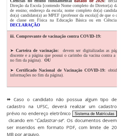
Ciências no ensino fundamental
datado de 2026
:
declaração emit
Direção da Escola [contendo Nome completo do Diretor(a) da escola, CP
de ensino; endereço da escola; nome completo do(a) candidato(a) ao 
do(a) candidato(a) ao MPEF (professor da escola)] de que o candidato(a
de classe em Física na Educação Básica ou em Ciências no níve
DECLARAÇÃO
iii. Comprovante de vacinação contra COVID-19:
➤
Carteira de vacinação:
devem ser digitalizadas as páginas que 
discente e a página que possui o carimbo da vacina contra a COVID-19
no fim da página).
OU
➤
Certificado Nacional de Vacinação COVID-19:
obtido no
SUS
informações no fim da página).
⯮ Caso o candidato não possua algum tipo de
cadastro na UFSC, deverá realizar um cadastro
prévio no endereço eletrônico
Sistema de Matrículas
clicando em “
Cadastrar-se
”. Os documentos devem
ser inseridos em formato PDF, com limite de 20
MB por arquivo.