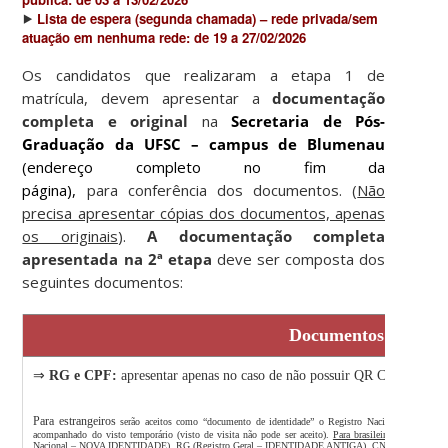
⯈
Lista de espera (segunda chamada) – rede privada
/sem
atuação em nenhuma rede
: de 19 a 27/02/2026
Os candidatos que realizaram a etapa 1 de
matrícula, devem apresentar a
documentação
completa e original
na
Secretaria de Pós-
Graduação da UFSC – campus de Blumenau
(endereço completo no fim da
página),
para conferência dos documentos. (
Não
precisa apresentar cópias dos documentos, apenas
os originais
).
A
documentação completa
apresentada na 2ª etapa
deve ser composta dos
seguintes documentos:
Documentos originai
⇒
RG e CPF:
apresentar apenas no caso de não possuir QR Code ou códi
Para estrangeiros
serão aceitos como “documento de identidade” o Registro Nacional Migratóri
acompanhado do visto temporário (visto de visita não pode ser aceito).
Para brasileiros
serão aceito
Nacional – NOVA IDENTIDADE), RG (Registro Geral – IDENTIDADE ANTIGA), CNH (Carteira Nacional 