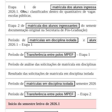
Etapa 1 de
matrícula dos alunos ingressantes
do
2026.1.
Obs.:
classificados dentro do quantitativo de vagas ofertadas
escolas públicas.
Etapa 2 de
matrícula dos alunos ingressantes
do semestre 2026.1 (
documentação original na Secretaria de Pós-Graduação)
Período de
matrículas em disciplina isolada
e
aluno de outro
2026.1 – Etapa 1
Período de
Transferência entre polos MPEF
– Etapa 1
Período de análise das solicitações de matrícula em disciplinas isoladas p
Resultado das solicitações de matrícula em disciplina isolada
Período de
matrículas em disciplina isolada
semestre 2026.1 – Etapa 
Período de
Transferência entre polos MPEF
– Etapa 2
Início do semestre letivo de 2026.1