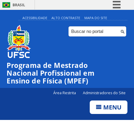
BRASIL
Simplifique!
ACESSIBILIDADE
ALTO CONTRASTE
MAPA DO SITE
Comunica BR
Participe
Acesso à informação
Legislação
Programa de Mestrado
Canais
Nacional Profissional em
Ensino de Física (MPEF)
Área Restrita
Administradores do Site
MENU