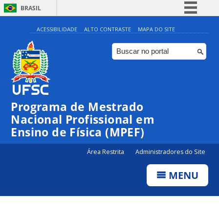
BRASIL
Simplifique!
ACESSIBILIDADE
ALTO CONTRASTE
MAPA DO SITE
Comunica BR
Participe
Acesso à informação
Legislação
Programa de Mestrado
Canais
Nacional Profissional em
Ensino de Física (MPEF)
Área Restrita
Administradores do Site
MENU