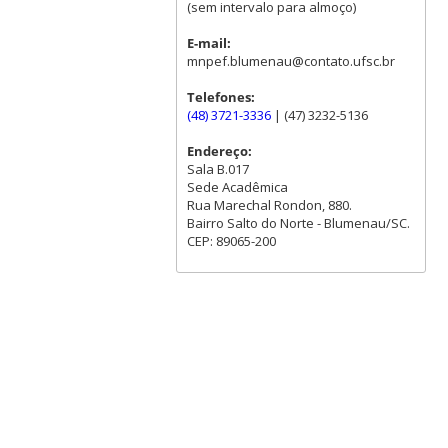
(sem intervalo para almoço)
E-mail:
mnpef.blumenau@contato.ufsc.br
Telefones:
(48) 3721-3336
| (47) 3232-5136
Endereço:
Sala B.017
Sede Acadêmica
Rua Marechal Rondon, 880.
Bairro Salto do Norte - Blumenau/SC.
CEP: 89065-200