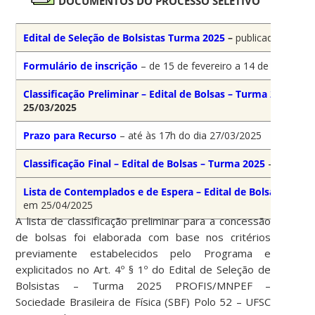
DOCUMENTOS DO PROCESSO SELETIVO
Edital de Seleção de Bolsistas Turma 2025
–
publicado em 17
Formulário de inscrição
– de 15 de fevereiro a 14 de março
Classificação Preliminar – Edital de Bolsas – Turma 2025
– pu
25/03/2025
Prazo para Recurso
– até às 17h do dia 27/03/2025
Classificação Final – Edital de Bolsas – Turma 2025
– publica
Lista de Contemplados e de Espera – Edital de Bolsas – Tu
em 25/04/2025
A lista de classificação preliminar para a concessão
de bolsas foi elaborada com base nos critérios
previamente estabelecidos pelo Programa e
explicitados no Art. 4º § 1º do Edital de Seleção de
Bolsistas – Turma 2025 PROFIS/MNPEF –
Sociedade Brasileira de Física (SBF) Polo 52 – UFSC