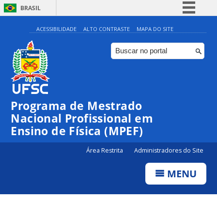
BRASIL
Simplifique!
ACESSIBILIDADE
ALTO CONTRASTE
MAPA DO SITE
Comunica BR
Participe
Acesso à informação
Legislação
Programa de Mestrado
Canais
Nacional Profissional em
Ensino de Física (MPEF)
Área Restrita
Administradores do Site
MENU