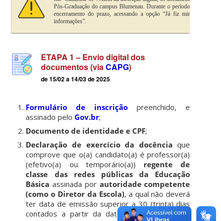
Pós-Graduação do campus Blumenau. Durante o período de inscrição, 
encerramento do prazo, acessando a opção “Já fiz minha inscrição
informações”.
ETAPA 1 – Envio digital dos
documentos (via
CAPG
)
de 15/02 a 14/03 de 2025
Formulário de inscrição
preenchido, e
assinado pelo
Gov.br
;
Documento de identidade e CPF
;
Declaração de exercício da docência
que
comprove que o(a) candidato(a) é professor(a)
(efetivo(a) ou temporário(a))
regente de
classe
das redes públicas da Educação
Básica
assinada por
autoridade competente
(como o Diretor da Escola)
, a qual não deverá
ter data de emissão superior a 30 (trinta) dias
contados a partir da data da matrícula do(a)